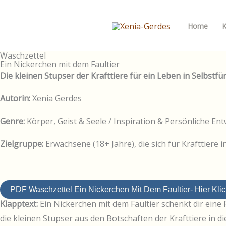
Zum
Inhalt
Home
K
springen
Waschzettel
Ein Nickerchen mit dem Faultier
Die kleinen Stupser der Krafttiere für ein
Leben in Selbstfü
Autorin:
Xenia Gerdes
G
enre:
Körper, Geist & Seele / Inspiration & Persönliche En
Zielgruppe:
Erwachsene (18+ Jahre), die sich für Krafttiere
PDF Waschzettel Ein Nickerchen Mit Dem Faultier- Hier Kli
Klapptext:
Ein Nickerchen mit dem Faultier schenkt dir eine 
die kleinen Stupser aus den Botschaften der Krafttiere in d