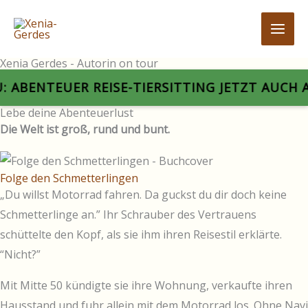
Zum
Inhalt
springen
Xenia Gerdes - Autorin on tour
 ABENTEUER REISE-TIERSITTING JETZT AUCH AL
Lebe deine Abenteuerlust
Die Welt ist groß, rund und bunt.
Folge den Schmetterlingen
„Du willst Motorrad fahren. Da guckst du dir doch keine
Schmetterlinge an.” Ihr Schrauber des Vertrauens
schüttelte den Kopf, als sie ihm ihren Reisestil erklärte.
“Nicht?”
Mit Mitte 50 kündigte sie ihre Wohnung, verkaufte ihren
Hausstand und fuhr allein mit dem Motorrad los. Ohne Navi